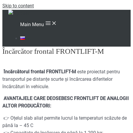
Skip to content
Main Menu
RU
Încărcător frontal FRONTLIFT-М
Încărcătorul frontal FRONTLIFT-M
este proiectat pentru
transportul pe distanțe scurte și încărcarea diferitelor
încărcături în vehicule.
AVANTAJELE CARE DEOSEBESC FRONTLIFT DE ANALOGII
ALTOR PRODUCĂTORI:
👉 Oțelul slab aliat permite lucrul la temperaturi scăzute de
până la – 45 C
👉 Capacitate de încărcare de până la 1 200 kg;