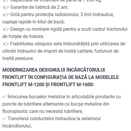
👉 Garanție de fabrică de 2 ani;
👉 Grilă pentru protecția radiatorului, 3 linii hidraulice,
cuplaje rapide în kitul de bază;
👉 Design cu montare rigidă pentru a scuti cadrul tractorului
de forțele de îndoire.
👉 Fiabilitatea utilajului este îmbunătățită prin utilizarea de
cilindri hidraulici de import de înaltă calitate, furtunuri de
înaltă presiune.
MODERNIZAREA DESIGNULUI ÎNCĂRCĂTORULUI
FRONTLIFT ÎN CONFIGURAȚIA DE BAZĂ LA MODELELE
FRONTLIFT M-1200 ȘI FRONTLIFT M-1600:
✅ Înlocuirea bucșelor metalice în articulațiile pivotante cu
puncte de lubrifiere alternante cu bucșe metalice din
fluoroplastic care nu necesită lubrifiere;
✅ Transferul conductelor hidraulice la exteriorul
încărcătorului;