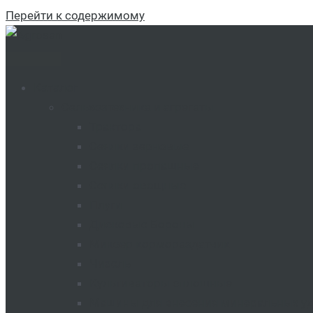
Перейти к содержимому
Каталог
Сельхозтехника и агрегаты
Трактора
Сеялки зерновые
Сеялки пропашные
Сеялки овощные
Плуги
Дисковые Бороны
Миксер кормораздатчик
Чизель
Культиваторы сплошные
Машины для внесения минеральных у