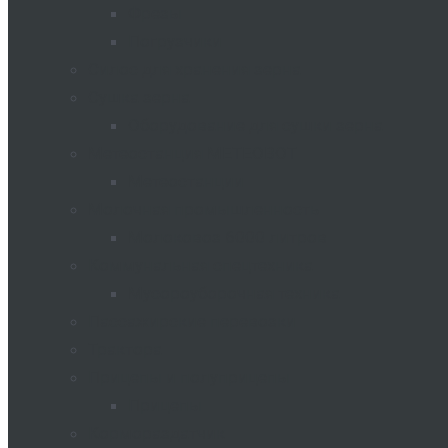
Фрезы
Погрузчики
Силос для хранения зерна
Сушка зерна
Оборудование для сушки зерна
Метеостанция METEOBOT
Метеостанции
Молочная промышленность
Молоковоз 6000 литров
Коммунальная спецтехника
Мусороуборочная техника
Пассажирские перевозки
Трактора
Прицепы и полуприцепы
Прицепы
Кормораздатчик