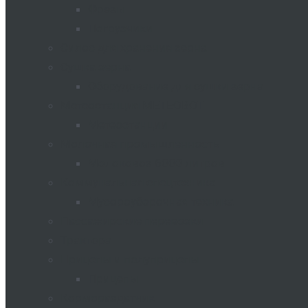
Фрезы
Погрузчики
Силос для хранения зерна
Сушка зерна
Оборудование для сушки зерна
Метеостанция METEOBOT
Метеостанции
Молочная промышленность
Молоковоз 6000 литров
Коммунальная спецтехника
Мусороуборочная техника
Пассажирские перевозки
Трактора
Прицепы и полуприцепы
Прицепы
Кормораздатчик