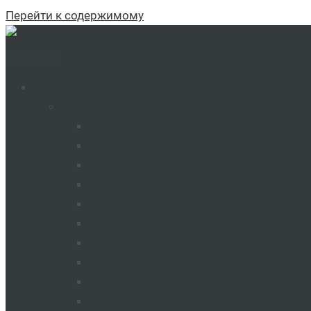
Перейти к содержимому
Каталог
Сельхозтехника и агрегаты
Трактора
Сеялки зерновые
Сеялки пропашные
Сеялки овощные
Плуги
Дисковые Бороны
Миксер кормораздатчик
Чизель
Культиваторы сплошные
Машины для внесения минеральных у