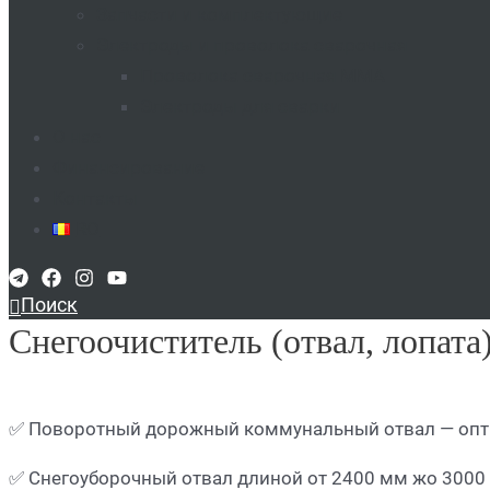
Запчасти и комплектующие
Электроды и проволока сварочная
Проволока сварочная MMA​
Электроды для сварки​
О нас
Финансирование
Контакты
RO
Поиск
Снегоочиститель (отвал, лопата
✅ Поворотный дорожный коммунальный отвал — опт
✅ Снегоуборочный отвал длиной от 2400 мм жо 3000 м