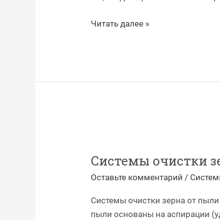
Читать далее »
Системы
очистки
Системы очистки з
зерна
от
Оставьте комментарий
/
Систем
пыли
Системы очистки зерна от пыли
пыли основаны на аспирации (у