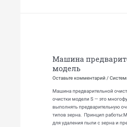
Машина
предварительной
Машина предварите
очистки
модель
—
S-
Оставьте комментарий
/
Систем
модель
Машина предварительной очист
очистки модели S — это многоф
выполнять предварительную очи
типов зерна. Принцип работы:М
для удаления пыли с зерна и п