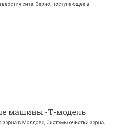
тверстия сита. Зерно, поступающее в
ые машины -Т-модель
а зерна в Молдове
,
Системы очистки зерна
,