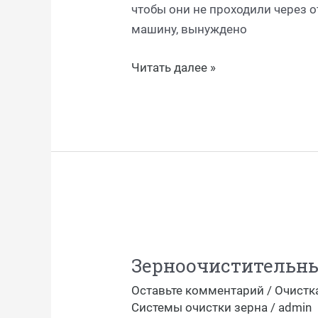
чтобы они не проходили через о
машину, вынуждено
Читать далее »
Зерноочистительные
машины
Зерноочистительн
-Т-
модель
Оставьте комментарий
/
Очистк
Системы очистки зерна
/
admin