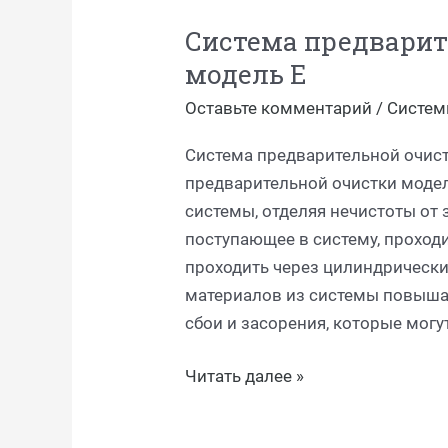
предварительной
Система предварит
очистки
модель E
зерна
—
Оставьте комментарий
/
Систем
модель
E
Система предварительной очист
предварительной очистки модел
системы, отделяя нечистоты от
поступающее в систему, проходи
проходить через цилиндрически
материалов из системы повышае
сбои и засорения, которые могу
Читать далее »