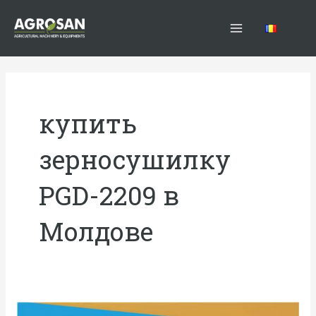
Перейти
Main
к
RO
Menu
содержимому
купить
зерносушилку
PGD-2209 в
Молдове
ЗЕРНОСУШИЛКА