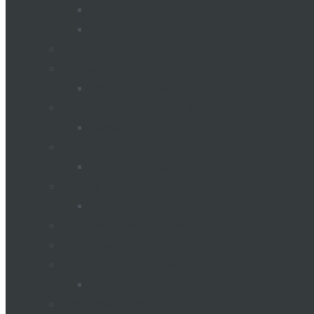
Фрезы
Погрузчики
Силос для хранения зерна
Сушка зерна
Оборудование для сушки зерна
Метеостанция METEOBOT
Метеостанции
Молочная промышленность
Молоковоз 6000 литров
Коммунальная спецтехника
Мусороуборочная техника
Пассажирские перевозки
Трактора
Прицепы и полуприцепы
Прицепы
Кормораздатчик