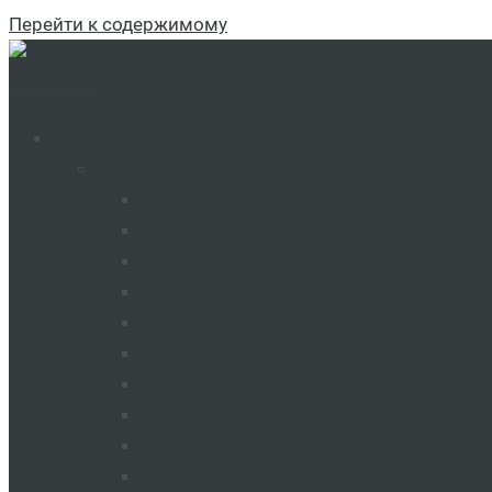
Перейти к содержимому
Каталог
Сельхозтехника и агрегаты
Трактора
Сеялки зерновые
Сеялки пропашные
Сеялки овощные
Плуги
Дисковые Бороны
Миксер кормораздатчик
Чизель
Культиваторы сплошные
Машины для внесения минеральных у