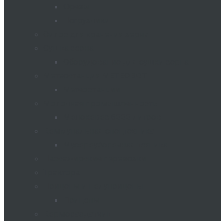
Фрезы
Погрузчики
Силос для хранения зерна
Сушка зерна
Оборудование для сушки зерна
Метеостанция METEOBOT
Метеостанции
Молочная промышленность
Молоковоз 6000 литров
Коммунальная спецтехника
Мусороуборочная техника
Пассажирские перевозки
Трактора
Прицепы и полуприцепы
Прицепы
Кормораздатчик