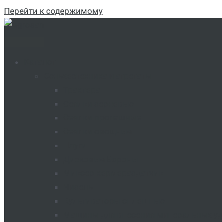
Перейти к содержимому
Каталог
Сельхозтехника и агрегаты
Трактора
Сеялки зерновые
Сеялки пропашные
Сеялки овощные
Плуги
Дисковые Бороны
Миксер кормораздатчик
Чизель
Культиваторы сплошные
Машины для внесения минеральных у