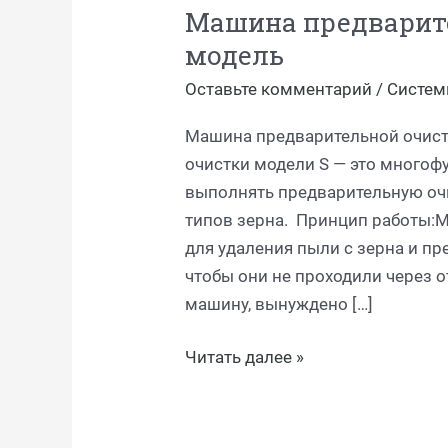
Машина предварите
очистки
модель
—
S-
Оставьте комментарий
/
Систем
модель
Машина предварительной очист
очистки модели S — это многоф
выполнять предварительную очи
типов зерна. Принцип работы:М
для удаления пыли с зерна и п
чтобы они не проходили через о
машину, вынуждено […]
Читать далее »