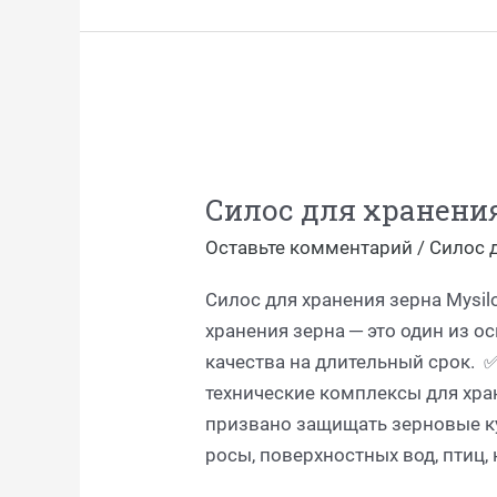
Силос
для
Силос для хранения
хранения
зерна
Оставьте комментарий
/
Силос 
Mysilo
Силос для хранения зерна Mysi
хранения зерна ─ это один из о
качества на длительный срок. 
технические комплексы для хра
призвано защищать зерновые ку
росы, поверхностных вод, птиц,