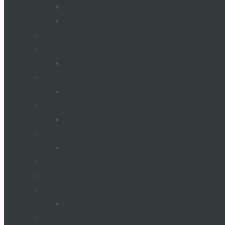
Фрезы
Погрузчики
Силос для хранения зерна
Сушка зерна
Оборудование для сушки зерна
Метеостанция METEOBOT
Метеостанции
Молочная промышленность
Молоковоз 6000 литров
Коммунальная спецтехника
Мусороуборочная техника
Пассажирские перевозки
Трактора
Прицепы и полуприцепы
Прицепы
Кормораздатчик