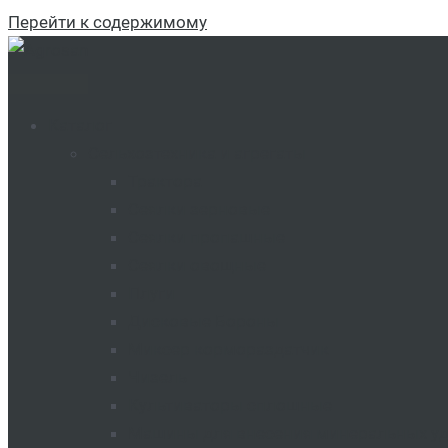
Перейти к содержимому
Каталог
Сельхозтехника и агрегаты
Трактора
Сеялки зерновые
Сеялки пропашные
Сеялки овощные
Плуги
Дисковые Бороны
Миксер кормораздатчик
Чизель
Культиваторы сплошные
Машины для внесения минеральных у