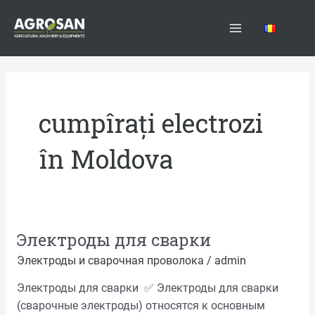
Перейти
Main
к
RO
Menu
содержимому
cumpîrați electrozi
în Moldova
Электроды для сварки​
Электроды
для
Электроды и сварочная проволока
/
admin
сварки​
Электроды для сварки ✅ Электроды для сварки
(сварочные электроды) относятся к основным