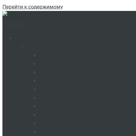
Перейти к содержимому
Каталог
Сельхозтехника и агрегаты
Трактора
Сеялки зерновые
Сеялки пропашные
Сеялки овощные
Плуги
Дисковые Бороны
Миксер кормораздатчик
Чизель
Культиваторы сплошные
Машины для внесения минеральных у