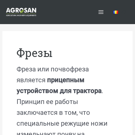
Перейти
Main
к
RO
Menu
содержимому
Фрезы
Фреза или почвофреза
является
прицепным
устройством для трактора
.
Принцип ее работы
заключается в том, что
специальные режущие ножи
измельчают почву на