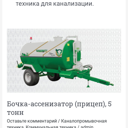
техника для канализации.
Бочка-
ассенизатор
(прицеп),
5
тонн
Бочка-ассенизатор (прицеп), 5
тонн
Оставьте комментарий
/
Каналопромывочная
техника
,
Коммунальная техника
/
admin