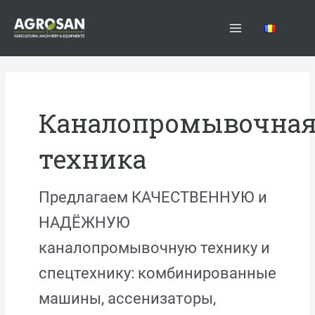
Перейти
Main
к
RO
Menu
содержимому
Каналопромывочна
техника
Предлагаем КАЧЕСТВЕННУЮ и
НАДЁЖНУЮ
каналопромывочную технику и
спецтехнику: комбинированные
машины, ассенизаторы,