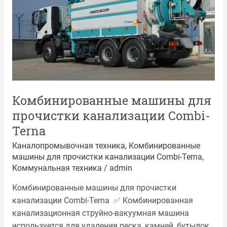
прочистки
канализации
Combi-
Terna
Комбинированные машины для
прочистки канализации Combi-
Terna
Каналопромывочная техника
,
Комбинированные
машины для прочистки канализации Combi-Terna
,
Коммунальная техника
/
admin
Комбинированные машины для прочистки
канализации Combi-Terna ✅ Комбинированная
канализационная струйно-вакуумная машина
используется для удаления песка, камней, бутылок,