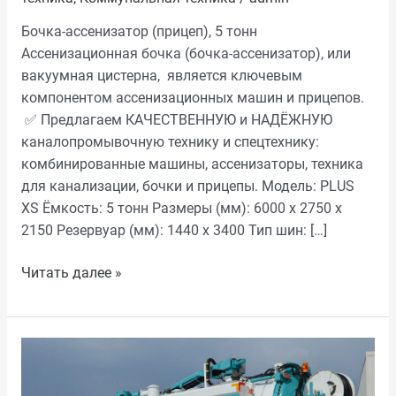
Бочка-ассенизатор (прицеп), 5 тонн
Ассенизационная бочка (бочка-ассенизатор), или
вакуумная цистерна, является ключевым
компонентом ассенизационных машин и прицепов.
✅ Предлагаем КАЧЕСТВЕННУЮ и НАДЁЖНУЮ
каналопромывочную технику и спецтехнику:
комбинированные машины, ассенизаторы, техника
для канализации, бочки и прицепы. Модель: PLUS
XS Ёмкость: 5 тонн Размеры (мм): 6000 х 2750 х
2150 Резервуар (мм): 1440 х 3400 Тип шин: […]
Читать далее »
Комбинированные
машины
для