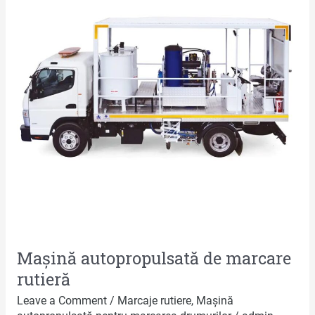
marcare
rutieră
Mașină autopropulsată de marcare
rutieră
Leave a Comment
/
Marcaje rutiere
,
Mașină