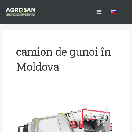
Skip
Main
to
RU
Menu
content
camion de gunoi în
Moldova
Mașină
de
gunoi
Ford
F-