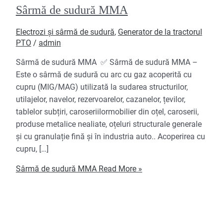
Sârmă de sudură MMA
Electrozi și sârmă de sudură
,
Generator de la tractorul
PTO
/
admin
Sârmă de sudură MMA ✅ Sârmă de sudură MMA –
Este o sârmă de sudură cu arc cu gaz acoperită cu
cupru (MIG/MAG) utilizată la sudarea structurilor,
utilajelor, navelor, rezervoarelor, cazanelor, țevilor,
tablelor subțiri, caroseriilormobilier din oțel, caroserii,
produse metalice nealiate, oțeluri structurale generale
și cu granulație fină și în industria auto.. Acoperirea cu
cupru, […]
Sârmă de sudură MMA
Read More »