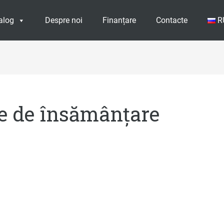
alog
Despre noi
Finanțare
Contacte
R
te de însămânțare