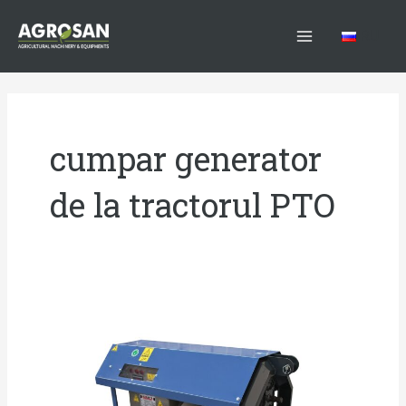
Skip
Main
to
RU
Menu
content
cumpar generator
de la tractorul PTO
Generator
de
la
tractorul
PTO