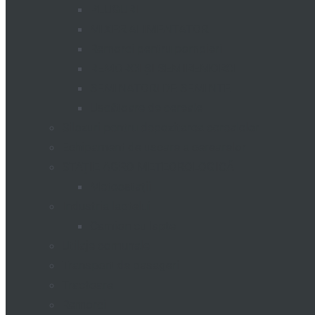
PLUGURI
MIXER ALIMENTATOR
Remorci pentru pompieri
REMORCI ȘI SEMIREMORCI
SEMINATORI DE SEMINTE
Uscătoare de cereale
Silozuri pentru depozitarea cerealelor
Echipament de uscare a cerearelor
STAȚIE AGRO METEOROLOGICĂ
Meteostații
Industria laptelui
Camion cu lapte
Utilaje comunale
Transport de pasageri
Tractoare
Remorci