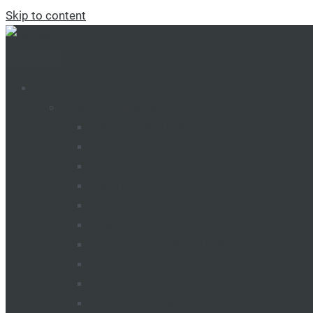
Skip to content
Catalog
Mașini și utilaje agricole
TRACTOARE TUMOSAN
CULTIVATOARE DE PRĂȘIT
Cultivatoare continue
USCĂTOARE DE CEREALE
FREZE
SEMINĂTORI VEGETALE
GRANUL DE SEMINATORI
GRAPE
ÎNCĂRCĂTOARE
MAȘINI PENTRU INTRODUCEREA ÎNGRĂ