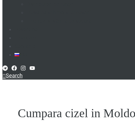
Distributori de furaje
Piese de schimb și accesorii
Electrozi și sârmă de sudură
Despre noi
Finanțare
Contacte
RU
Search
Cumpara cizel in Mold