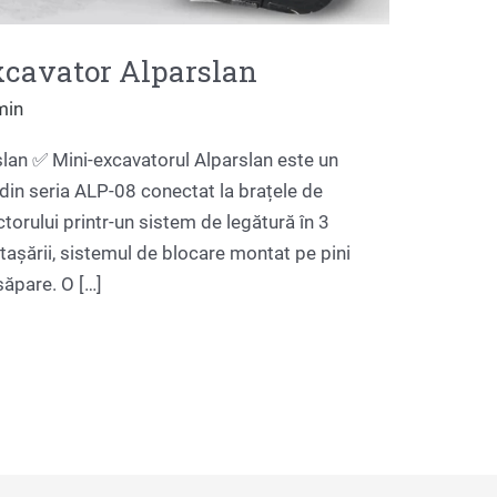
xcavator Alparslan
min
slan ✅ Mini-excavatorul Alparslan este un
din seria ALP-08 conectat la brațele de
ctorului printr-un sistem de legătură în 3
atașării, sistemul de blocare montat pe pini
săpare. O […]