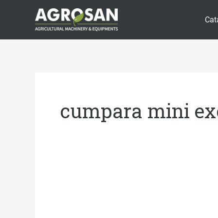
Skip
Cat
to
content
cumpara mini ex
Mini
încărcător