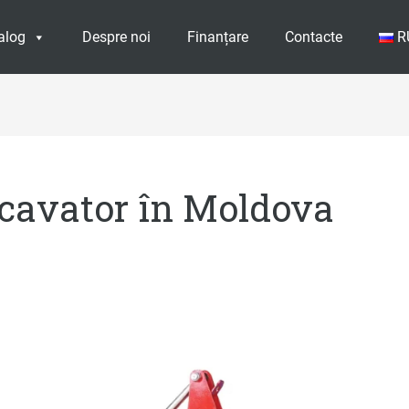
alog
Despre noi
Finanțare
Contacte
R
cavator în Moldova