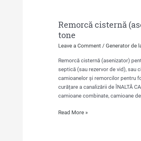
Remorcă
cisternă
Remorcă cisternă (ase
(asenizator)
tone
pentru
ape
Leave a Comment
/
Generator de l
uzate,
5
Remorcă cisternă (asenizator) pent
tone
septică (sau rezervor de vid), sau 
camioanelor și remorcilor pentru 
curățare a canalizării de ÎNALTĂ CAL
camioane combinate, camioane de a
Read More »