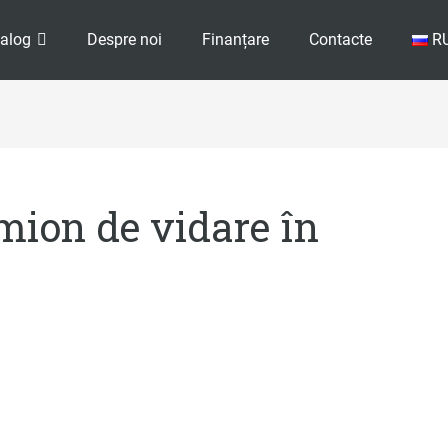
alog
Despre noi
Finanțare
Contacte
R
ion de vidare în