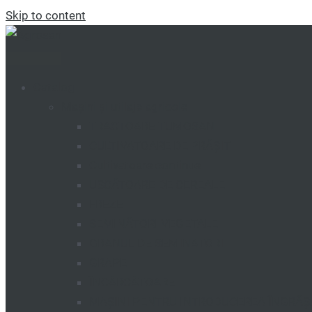
Skip to content
Catalog
Mașini și utilaje agricole
TRACTOARE TUMOSAN
CULTIVATOARE DE PRĂȘIT
Cultivatoare continue
USCĂTOARE DE CEREALE
FREZE
SEMINĂTORI VEGETALE
GRANUL DE SEMINATORI
GRAPE
ÎNCĂRCĂTOARE
MAȘINI PENTRU INTRODUCEREA ÎNGRĂ