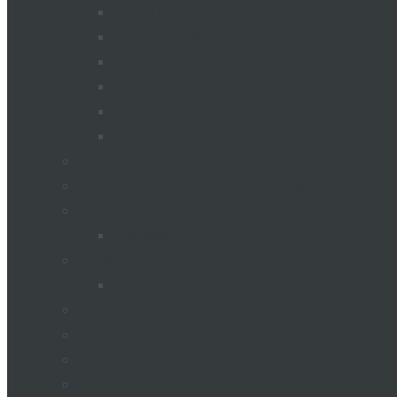
PLUGURI
MIXER ALIMENTATOR
Remorci pentru pompieri
REMORCI ȘI SEMIREMORCI
SEMINATORI DE SEMINTE
Uscătoare de cereale
Silozuri pentru depozitarea cerealelor
Echipament de uscare a cerearelor
STAȚIE AGRO METEOROLOGICĂ
Meteostații
Industria laptelui
Camion cu lapte
Utilaje comunale
Transport de pasageri
Tractoare
Remorci