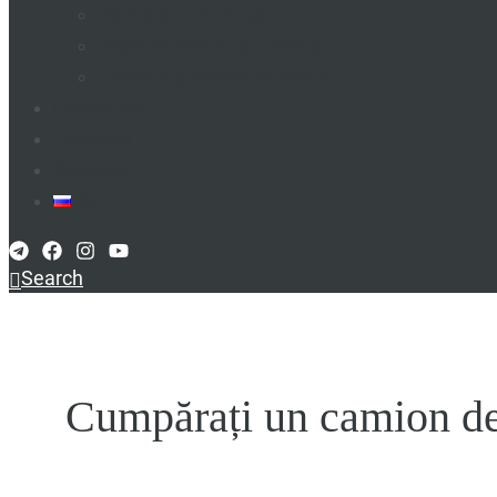
Distributori de furaje
Piese de schimb și accesorii
Electrozi și sârmă de sudură
Despre noi
Finanțare
Contacte
RU
Search
Cumpărați un camion de