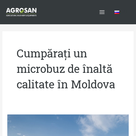
Skip
Main
to
RU
Menu
content
Cumpărați un
microbuz de înaltă
calitate în Moldova
Microbuze
pentru
transportul