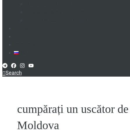
Distributori de furaje
Piese de schimb și accesorii
Electrozi și sârmă de sudură
Despre noi
Finanțare
Contacte
RU
Search
cumpărați un uscător de 
Moldova