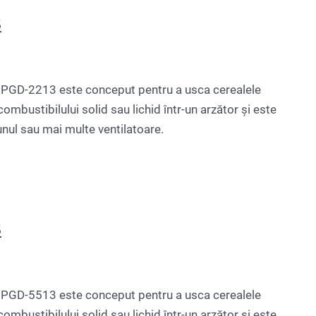
3
GD-2213 este conceput pentru a usca cerealele
ombustibilului solid sau lichid într-un arzător și este
unul sau mai multe ventilatoare.
3
GD-5513 este conceput pentru a usca cerealele
ombustibilului solid sau lichid într-un arzător și este