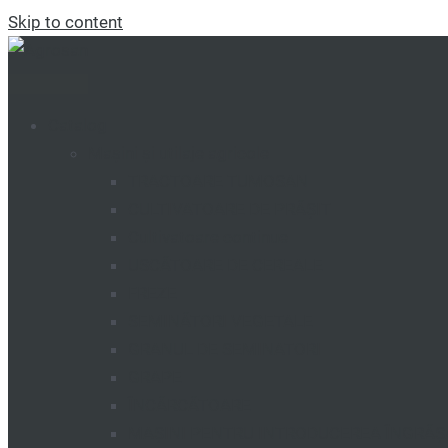
Skip to content
Catalog
Mașini și utilaje agricole
TRACTOARE TUMOSAN
CULTIVATOARE DE PRĂȘIT
Cultivatoare continue
USCĂTOARE DE CEREALE
FREZE
SEMINĂTORI VEGETALE
GRANUL DE SEMINATORI
GRAPE
ÎNCĂRCĂTOARE
MAȘINI PENTRU INTRODUCEREA ÎNGRĂ