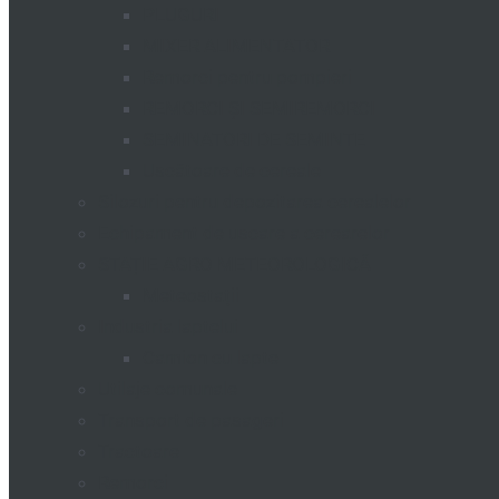
PLUGURI
MIXER ALIMENTATOR
Remorci pentru pompieri
REMORCI ȘI SEMIREMORCI
SEMINATORI DE SEMINTE
Uscătoare de cereale
Silozuri pentru depozitarea cerealelor
Echipament de uscare a cerearelor
STAȚIE AGRO METEOROLOGICĂ
Meteostații
Industria laptelui
Camion cu lapte
Utilaje comunale
Transport de pasageri
Tractoare
Remorci