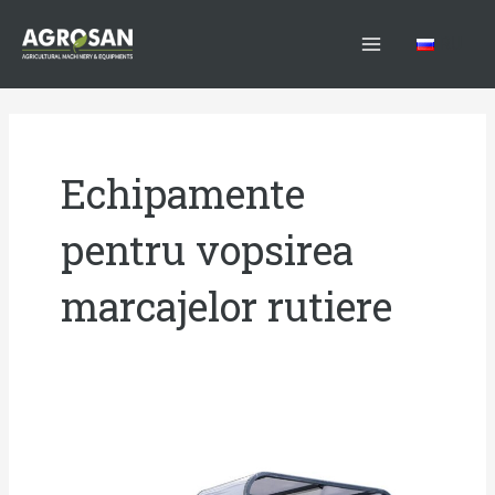
Skip
Main
to
RU
Menu
content
Echipamente
pentru vopsirea
marcajelor rutiere
Mașini
și
echipamente