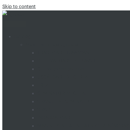
Skip to content
Catalog
Mașini și utilaje agricole
TRACTOARE TUMOSAN
CULTIVATOARE DE PRĂȘIT
Cultivatoare continue
USCĂTOARE DE CEREALE
FREZE
SEMINĂTORI VEGETALE
GRANUL DE SEMINATORI
GRAPE
ÎNCĂRCĂTOARE
MAȘINI PENTRU INTRODUCEREA ÎNGRĂ