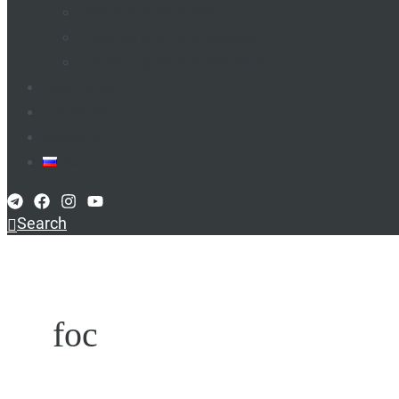
Distributori de furaje
Piese de schimb și accesorii
Electrozi și sârmă de sudură
Despre noi
Finanțare
Contacte
RU
Search
foc