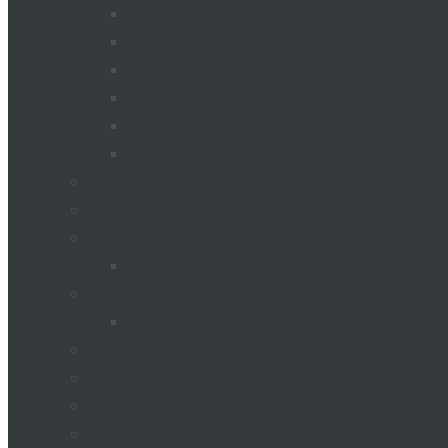
PLUGURI
MIXER ALIMENTATOR
Remorci pentru pompieri
REMORCI ȘI SEMIREMORCI
SEMINATORI DE SEMINTE
Uscătoare de cereale
Silozuri pentru depozitarea cerealelor
Echipament de uscare a cerearelor
STAȚIE AGRO METEOROLOGICĂ
Meteostații
Industria laptelui
Camion cu lapte
Utilaje comunale
Transport de pasageri
Tractoare
Remorci