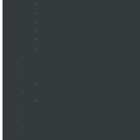
PLUGURI
MIXER ALIMENTATOR
Remorci pentru pompieri
REMORCI ȘI SEMIREMORCI
SEMINATORI DE SEMINTE
Uscătoare de cereale
Silozuri pentru depozitarea cerealelor
Echipament de uscare a cerearelor
STAȚIE AGRO METEOROLOGICĂ
Meteostații
Industria laptelui
Camion cu lapte
Utilaje comunale
Transport de pasageri
Tractoare
Remorci