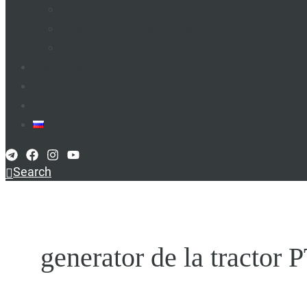
Distributori de furaje
Piese de schimb și accesorii
Electrozi și sârmă de sudură
Despre noi
Finanțare
Contacte
RU
Search
generator de la tractor 