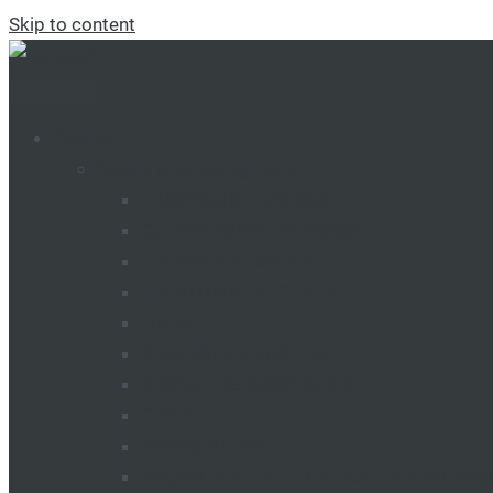
Skip to content
Catalog
Mașini și utilaje agricole
TRACTOARE TUMOSAN
CULTIVATOARE DE PRĂȘIT
Cultivatoare continue
USCĂTOARE DE CEREALE
FREZE
SEMINĂTORI VEGETALE
GRANUL DE SEMINATORI
GRAPE
ÎNCĂRCĂTOARE
MAȘINI PENTRU INTRODUCEREA ÎNGRĂ