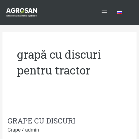
Skip
Main
to
RU
Menu
content
grapă cu discuri
pentru tractor
GRAPE
CU
GRAPE CU DISCURI
DISCURI
Grape
/
admin