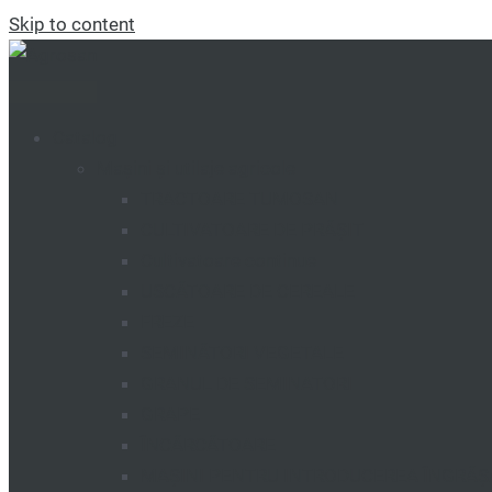
Skip to content
Catalog
Mașini și utilaje agricole
TRACTOARE TUMOSAN
CULTIVATOARE DE PRĂȘIT
Cultivatoare continue
USCĂTOARE DE CEREALE
FREZE
SEMINĂTORI VEGETALE
GRANUL DE SEMINATORI
GRAPE
ÎNCĂRCĂTOARE
MAȘINI PENTRU INTRODUCEREA ÎNGRĂ