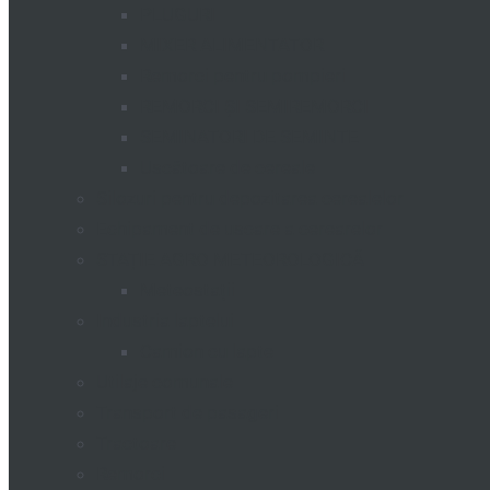
PLUGURI
MIXER ALIMENTATOR
Remorci pentru pompieri
REMORCI ȘI SEMIREMORCI
SEMINATORI DE SEMINTE
Uscătoare de cereale
Silozuri pentru depozitarea cerealelor
Echipament de uscare a cerearelor
STAȚIE AGRO METEOROLOGICĂ
Meteostații
Industria laptelui
Camion cu lapte
Utilaje comunale
Transport de pasageri
Tractoare
Remorci