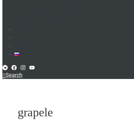
Distributori de furaje
Piese de schimb și accesorii
Electrozi și sârmă de sudură
Despre noi
Finanțare
Contacte
RU
Search
grapele