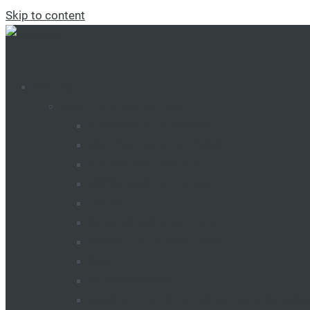
Skip to content
Catalog
Mașini și utilaje agricole
TRACTOARE TUMOSAN
CULTIVATOARE DE PRĂȘIT
Cultivatoare continue
USCĂTOARE DE CEREALE
FREZE
SEMINĂTORI VEGETALE
GRANUL DE SEMINATORI
GRAPE
ÎNCĂRCĂTOARE
MAȘINI PENTRU INTRODUCEREA ÎNGRĂ