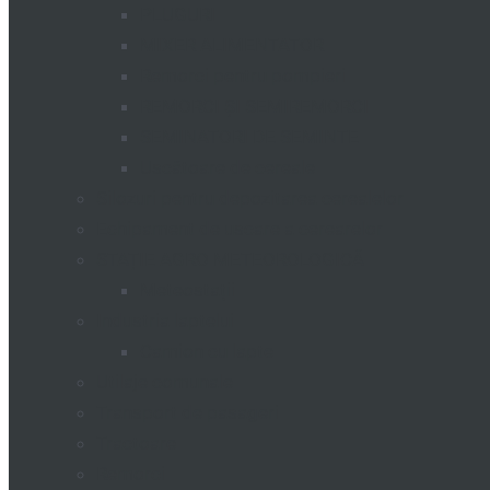
PLUGURI
MIXER ALIMENTATOR
Remorci pentru pompieri
REMORCI ȘI SEMIREMORCI
SEMINATORI DE SEMINTE
Uscătoare de cereale
Silozuri pentru depozitarea cerealelor
Echipament de uscare a cerearelor
STAȚIE AGRO METEOROLOGICĂ
Meteostații
Industria laptelui
Camion cu lapte
Utilaje comunale
Transport de pasageri
Tractoare
Remorci