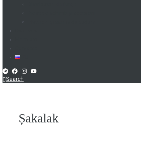
Distributori de furaje
Piese de schimb și accesorii
Electrozi și sârmă de sudură
Despre noi
Finanțare
Contacte
RU
Search
Șakalak