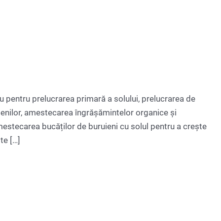
pentru prelucrarea primară a solului, prelucrarea de
uienilor, amestecarea îngrășămintelor organice și
mestecarea bucăților de buruieni cu solul pentru a crește
te […]