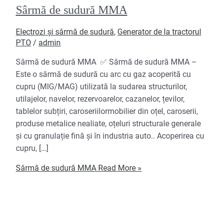
Sârmă de sudură MMA
Electrozi și sârmă de sudură
,
Generator de la tractorul
PTO
/
admin
Sârmă de sudură MMA ✅ Sârmă de sudură MMA –
Este o sârmă de sudură cu arc cu gaz acoperită cu
cupru (MIG/MAG) utilizată la sudarea structurilor,
utilajelor, navelor, rezervoarelor, cazanelor, țevilor,
tablelor subțiri, caroseriilormobilier din oțel, caroserii,
produse metalice nealiate, oțeluri structurale generale
și cu granulație fină și în industria auto.. Acoperirea cu
cupru, […]
Sârmă de sudură MMA
Read More »