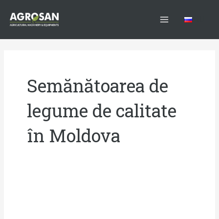
Skip
Main
to
RU
Menu
content
Semănătoarea de
legume de calitate
în Moldova
SEMĂNĂTOARE
DE
LEGUME