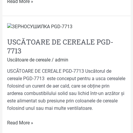
Read More »
USCĂTOARE
DE
USCĂTOARE DE CEREALE PGD-
CEREALE
PGD-
7713
7713
Uscătoare de cereale
/
admin
USCĂTOARE DE CEREALE PGD-7713 Uscătorul de
cereale PGD-7713 este conceput pentru a usca cerealele
folosind un curent de aer cald, care se obține prin
arderea combustibilului solid sau lichid într-un arzător și
este alimentat sub presiune prin coloanele de cereale
folosind unul sau mai multe ventilatoare.
Read More »