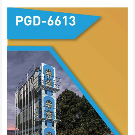
USCĂTOARE
DE
CEREALE
PGD-
6613