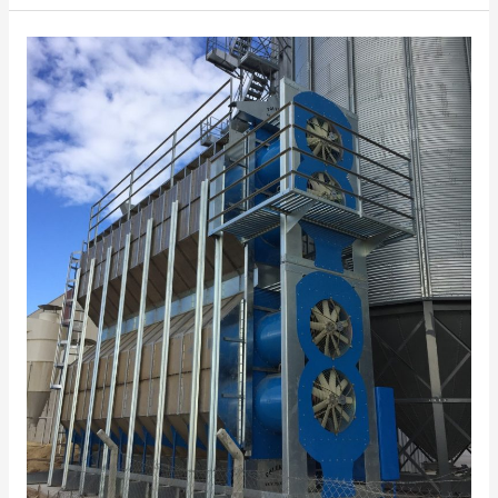
USCĂTOARE
DE
CEREALE
PGD-
4413