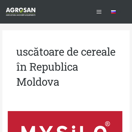
Skip
Main
to
RU
Menu
content
uscătoare de cereale
în Republica
Moldova
Silozuri
cereale
Mysilo