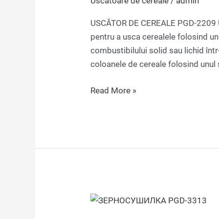
Uscătoare de cereale
/
admin
USCĂTOR DE CEREALE PGD-2209 Us
pentru a usca cerealele folosind un
combustibilului solid sau lichid înt
coloanele de cereale folosind unul 
Read More »
USCĂTOARE
DE