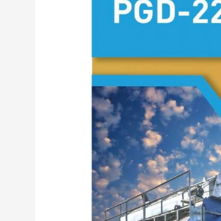
CEREALE
PGD-
2209