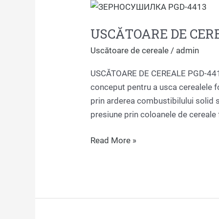
USCĂTOARE
DE
USCĂTOARE DE CERE
CEREALE
PGD-
Uscătoare de cereale
/
admin
4413
USCĂTOARE DE CEREALE PGD-4413 
conceput pentru a usca cerealele fo
prin arderea combustibilului solid s
presiune prin coloanele de cereale 
Read More »