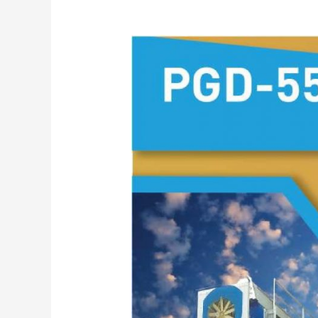
USCĂTOARE
DE
CEREALE
PGD-
5513