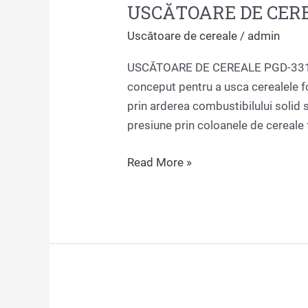
USCĂTOARE DE CERE
CEREALE
PGD-
Uscătoare de cereale
/
admin
3313
USCĂTOARE DE CEREALE PGD-3313 
conceput pentru a usca cerealele fo
prin arderea combustibilului solid s
presiune prin coloanele de cereale 
Read More »