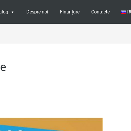
alog
Despre noi
Finanțare
Contacte
R
te