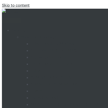
Skip to content
Catalog
Mașini și utilaje agricole
TRACTOARE TUMOSAN
CULTIVATOARE DE PRĂȘIT
Cultivatoare continue
USCĂTOARE DE CEREALE
FREZE
SEMINĂTORI VEGETALE
GRANUL DE SEMINATORI
GRAPE
ÎNCĂRCĂTOARE
MAȘINI PENTRU INTRODUCEREA ÎNGRĂ