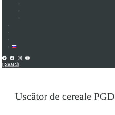
Distributori de furaje
Piese de schimb și accesorii
Electrozi și sârmă de sudură
Despre noi
Finanțare
Contacte
RU
Search
Uscător de cereale PG