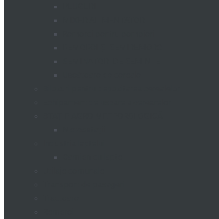
PLUGURI
MIXER ALIMENTATOR
Remorci pentru pompieri
REMORCI ȘI SEMIREMORCI
SEMINATORI DE SEMINTE
Uscătoare de cereale
Silozuri pentru depozitarea cerealelor
Echipament de uscare a cerearelor
STAȚIE AGRO METEOROLOGICĂ
Meteostații
Industria laptelui
Camion cu lapte
Utilaje comunale
Transport de pasageri
Tractoare
Remorci