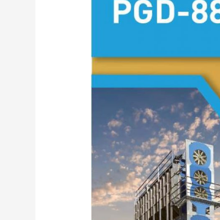
CEREALE
PGD-
8813