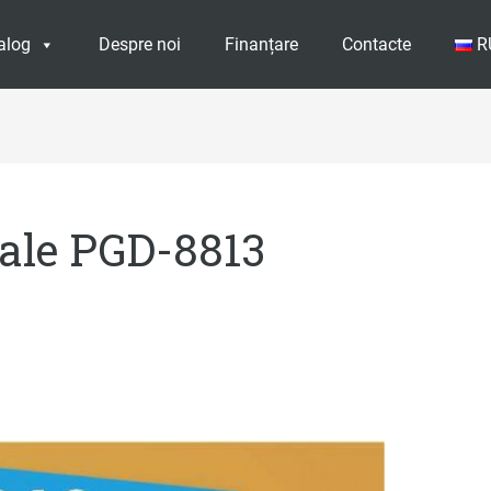
alog
Despre noi
Finanțare
Contacte
R
eale PGD-8813