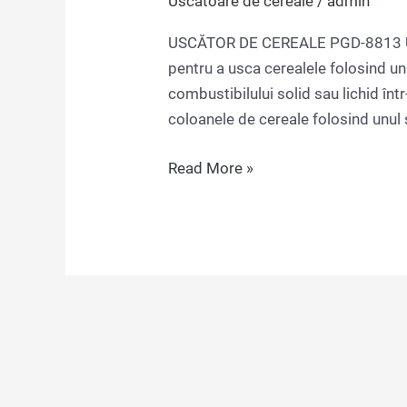
Uscătoare de cereale
/
admin
USCĂTOR DE CEREALE PGD-8813 Us
pentru a usca cerealele folosind un
combustibilului solid sau lichid înt
coloanele de cereale folosind unul 
Read More »