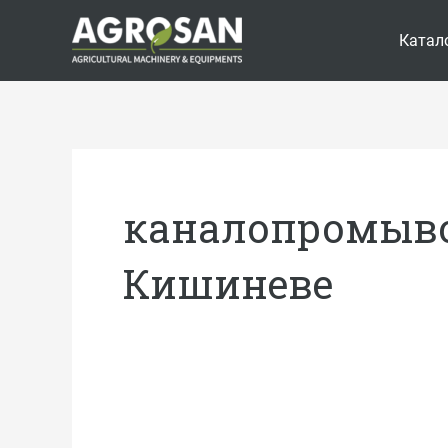
Перейти
Катал
к
содержимому
каналопромыв
Кишиневе