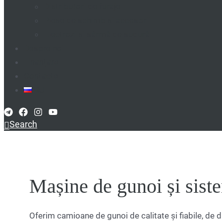
Distributori de furaje
Piese de schimb și accesorii
Electrozi și sârmă de sudură
Despre noi
Finanțare
Contacte
RU
Search
Mașine de gunoi și siste
Oferim camioane de gunoi de calitate și fiabile, de di