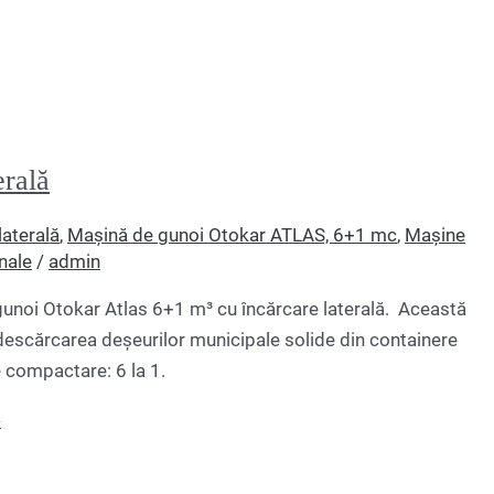
erală
aterală
,
Mașină de gunoi Otokar ATLAS, 6+1 mc
,
Mașine
nale
/
admin
unoi Otokar Atlas 6+1 m³ cu încărcare laterală. Această
descărcarea deșeurilor municipale solide din containere
de compactare: 6 la 1.
»