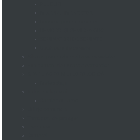
PLUGURI
MIXER ALIMENTATOR
Remorci pentru pompieri
REMORCI ȘI SEMIREMORCI
SEMINATORI DE SEMINTE
Uscătoare de cereale
Silozuri pentru depozitarea cerealelor
Echipament de uscare a cerearelor
STAȚIE AGRO METEOROLOGICĂ
Meteostații
Industria laptelui
Camion cu lapte
Utilaje comunale
Transport de pasageri
Tractoare
Remorci