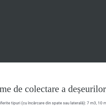
me de colectare a deșeurilor
ferite tipuri (cu încărcare din spate sau laterală): 7 m3, 10 