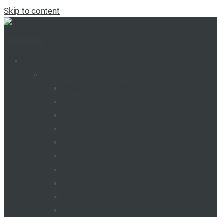
Skip to content
Catalog
Mașini și utilaje agricole
TRACTOARE TUMOSAN
CULTIVATOARE DE PRĂȘIT
Cultivatoare continue
USCĂTOARE DE CEREALE
FREZE
SEMINĂTORI VEGETALE
GRANUL DE SEMINATORI
GRAPE
ÎNCĂRCĂTOARE
MAȘINI PENTRU INTRODUCEREA ÎNGRĂ