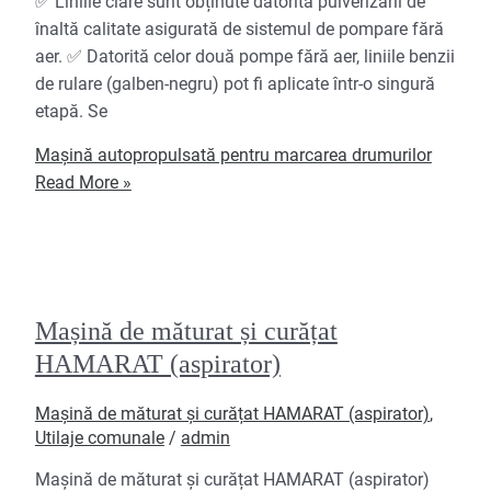
✅ Liniile clare sunt obținute datorită pulverizării de
înaltă calitate asigurată de sistemul de pompare fără
aer. ✅ Datorită celor două pompe fără aer, liniile benzii
de rulare (galben-negru) pot fi aplicate într-o singură
etapă. Se
Mașină autopropulsată pentru marcarea drumurilor
Read More »
Mașină de măturat și curățat
HAMARAT (aspirator)
Mașină de măturat și curățat HAMARAT (aspirator)
,
Utilaje comunale
/
admin
Mașină de măturat și curățat HAMARAT (aspirator)