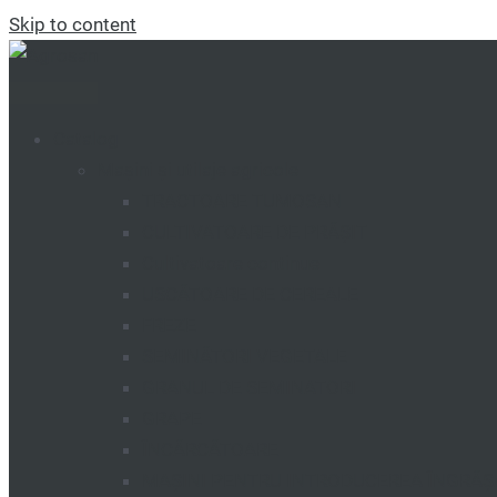
Skip to content
Catalog
Mașini și utilaje agricole
TRACTOARE TUMOSAN
CULTIVATOARE DE PRĂȘIT
Cultivatoare continue
USCĂTOARE DE CEREALE
FREZE
SEMINĂTORI VEGETALE
GRANUL DE SEMINATORI
GRAPE
ÎNCĂRCĂTOARE
MAȘINI PENTRU INTRODUCEREA ÎNGRĂ