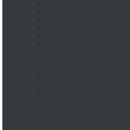
PLUGURI
MIXER ALIMENTATOR
Remorci pentru pompieri
REMORCI ȘI SEMIREMORCI
SEMINATORI DE SEMINTE
Uscătoare de cereale
Silozuri pentru depozitarea cerealelor
Echipament de uscare a cerearelor
STAȚIE AGRO METEOROLOGICĂ
Meteostații
Industria laptelui
Camion cu lapte
Utilaje comunale
Transport de pasageri
Tractoare
Remorci