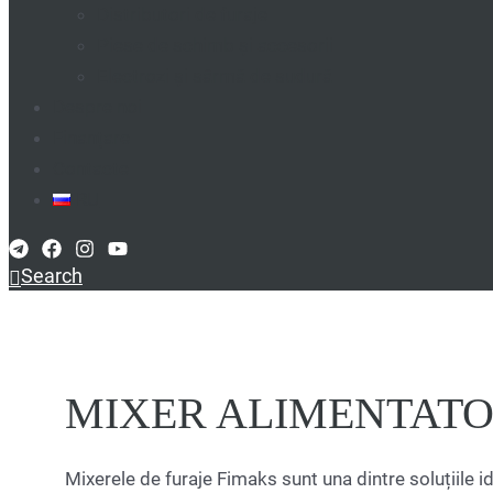
Distributori de furaje
Piese de schimb și accesorii
Electrozi și sârmă de sudură
Despre noi
Finanțare
Contacte
RU
Search
MIXER ALIMENTAT
Mixerele de furaje Fimaks sunt una dintre soluțiile 