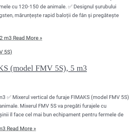
ermele cu 120-150 de animale. ✅ Designul șurubului
ungsten, mărunțește rapid baloții de fân și pregătește
12 m3
Read More »
 (model FMV 5S), 5 m3
 ✅ Mixerul vertical de furaje FIMAKS (model FMV 5S)
 animale. Mixerul FMV 5S va pregăti furajele cu
inii îl face cel mai bun echipament pentru fermele de
 m3
Read More »