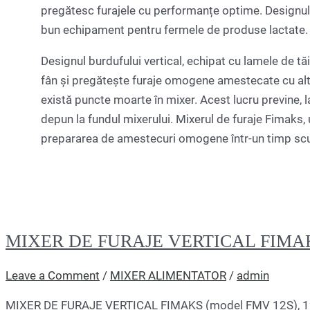
pregătesc furajele cu performanțe optime. Designul s
bun echipament pentru fermele de produse lactate.
Designul burdufului vertical, echipat cu lamele de tă
fân și pregătește furaje omogene amestecate cu alte f
există puncte moarte în mixer. Acest lucru previne, l
depun la fundul mixerului. Mixerul de furaje Fimaks, u
prepararea de amestecuri omogene într-un timp scu
MIXER DE FURAJE VERTICAL FIMAKS
Leave a Comment
/
MIXER ALIMENTATOR
/
admin
MIXER DE FURAJE VERTICAL FIMAKS (model FMV 12S), 