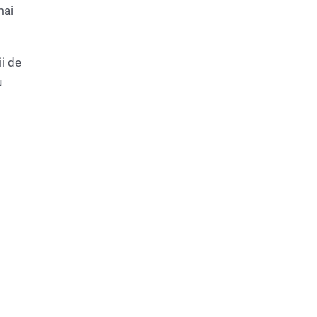
mai
ii de
u