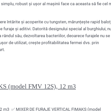
implu, robust și ușor al mașinii face ca aceasta să fie cel 
iere întărite și acoperite cu tungsten, mărunțește rapid baloț
uraje și aditivi. Datorită designului special al burghiului, n
a rândul său, dezvoltarea bacteriilor, deoarece furajele nu se
șor de utilizat, crește profitabilitatea fermei dvs. prin
rt.
 (model FMV 12S), 12 m3
12 m3 ✅ MIXER DE FURAJE VERTICAL FIMAKS (model