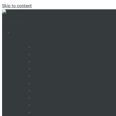
Skip to content
Catalog
Mașini și utilaje agricole
TRACTOARE TUMOSAN
CULTIVATOARE DE PRĂȘIT
Cultivatoare continue
USCĂTOARE DE CEREALE
FREZE
SEMINĂTORI VEGETALE
GRANUL DE SEMINATORI
GRAPE
ÎNCĂRCĂTOARE
MAȘINI PENTRU INTRODUCEREA ÎNGRĂ