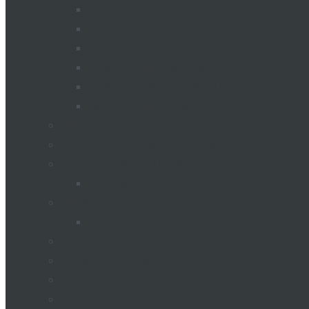
PLUGURI
MIXER ALIMENTATOR
Remorci pentru pompieri
REMORCI ȘI SEMIREMORCI
SEMINATORI DE SEMINTE
Uscătoare de cereale
Silozuri pentru depozitarea cerealelor
Echipament de uscare a cerearelor
STAȚIE AGRO METEOROLOGICĂ
Meteostații
Industria laptelui
Camion cu lapte
Utilaje comunale
Transport de pasageri
Tractoare
Remorci