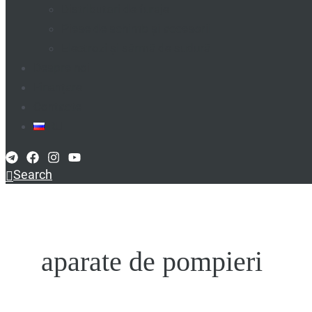
Distributori de furaje
Piese de schimb și accesorii
Electrozi și sârmă de sudură
Despre noi
Finanțare
Contacte
RU
Search
aparate de pompieri