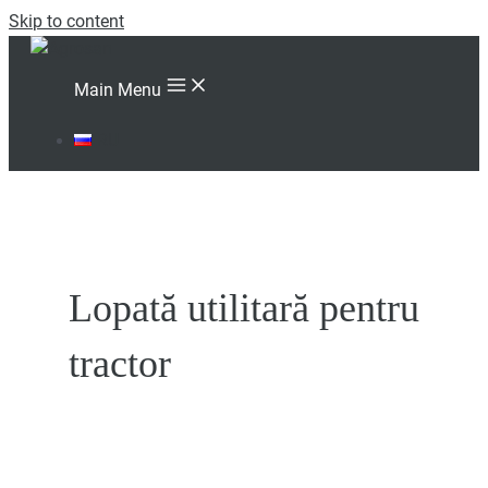
Skip to content
Main Menu
RU
Lopată utilitară pentru
tractor