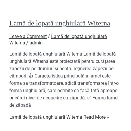
Lamă de lopată unghiulară Witerna
Leave a Comment
/
Lamă de lopată unghiulară
Witerna
/
admin
Lamă de lopată unghiulară Witerna Lamă de lopată
unghiulară Witerna este proiectată pentru curățarea
zăpezii de pe drumuri și pentru reținerea zăpezii pe
câmpuri. 👍 Caracteristica principală a lamei este
forma sa transformatoare, adică transformarea într-o
formă unghiulară, care permite să facă față aproape
oricărui nivel de acoperire cu zăpadă. ✅ Forma lamei
de zăpadă
Lamă de lopată unghiulară Witerna
Read More »