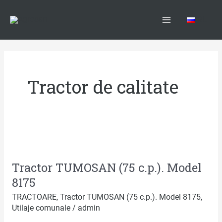
Skip
Main
to
RU
Menu
content
Tractor de calitate
Tractor
TUMOSAN
Tractor TUMOSAN (75 c.p.). Model
(75
c.p.).
8175
Model
TRACTOARE
,
Tractor TUMOSAN (75 c.p.). Model 8175
,
8175
Utilaje comunale
/
admin